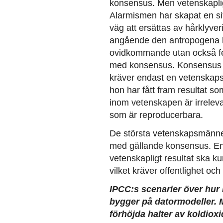
konsensus. Men vetenskapli
Alarmismen har skapat en sit
väg att ersättas av hårklyv
angående den antropogena kol
ovidkommande utan också fel
med konsensus. Konsensus är
kräver endast en vetenskapsm
hon har fått fram resultat s
inom vetenskapen är irreleva
som är reproducerbara.
De största vetenskapsmännen i
med gällande konsensus. En
vetenskapligt resultat ska 
vilket kräver offentlighet o
IPCC:s scenarier över hur 
bygger på datormodeller.
förhöjda halter av koldiox