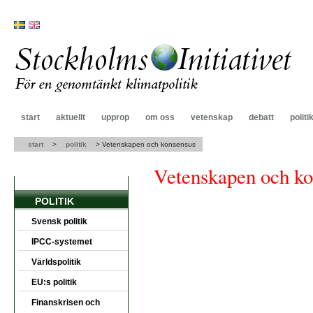
start
aktuellt
upprop
om oss
vetenskap
debatt
politi
start
>
politik
>
Vetenskapen och konsensus
Vetenskapen och ko
POLITIK
Svensk politik
IPCC-systemet
Världspolitik
EU:s politik
Finanskrisen och