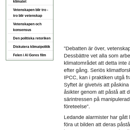
klimatet
Vetenskapen blir tro -
tro blir vetenskap
Vetenskapen och
konsensus
Den politiska retoriken
Diskutera klimatpolitik
”Debatten är över, vetenskape
Dessbättre vet alla som arbe
Felen i Al Gores film
klimatområdet att detta inte
efter gång. Seriös klimatfor
IPCC, kan i praktiken utgå fr
Syftet är givetvis att påsk
åsikter genom att påstå att 
särintressen på manipulerad 
företeelse”.
Ledande alarmister har gått
föra ut bilden att deras pås